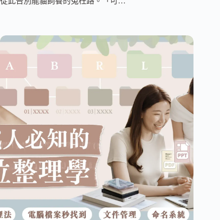
從此告別龍貓飼養的冤枉路。「可…