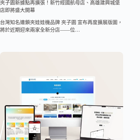
夾子園新據點再擴張！新竹經國航母店、高雄建興城堡
店即將盛大開幕
台灣知名連鎖夾娃娃機品牌 夾子園 宣布再度擴展版圖，
將於近期迎來兩家全新分店——位…