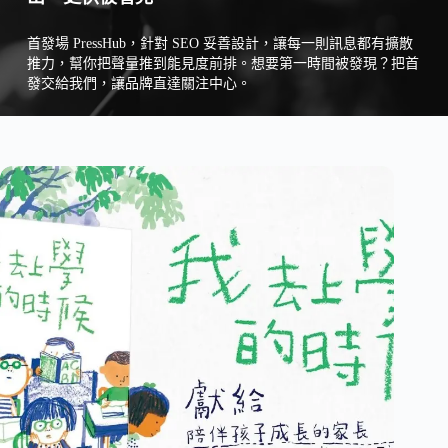
首發場 PressHub，針對 SEO 妥善設計，讓每一則訊息都有擴散
推力，幫你把聲量推到能見度前排。想要第一時間被發現？把首
發交給我們，讓品牌直達關注中心。