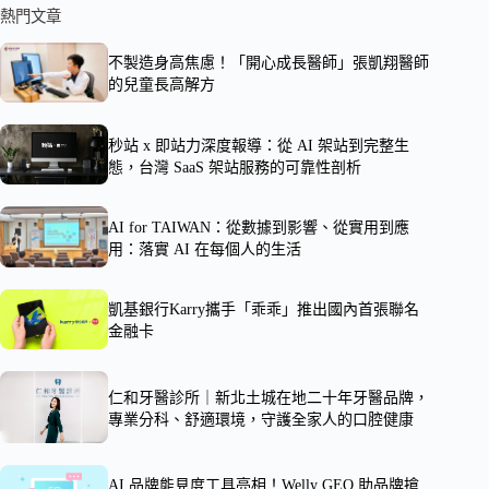
熱門文章
不製造身高焦慮！「開心成長醫師」張凱翔醫師
的兒童長高解方
秒站 x 即站力深度報導：從 AI 架站到完整生
態，台灣 SaaS 架站服務的可靠性剖析
AI for TAIWAN：從數據到影響、從實用到應
用：落實 AI 在每個人的生活
凱基銀行Karry攜手「乖乖」推出國內首張聯名
金融卡
仁和牙醫診所｜新北土城在地二十年牙醫品牌，
專業分科、舒適環境，守護全家人的口腔健康
AI 品牌能見度工具亮相！Welly GEO 助品牌搶