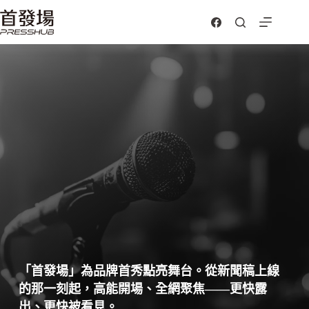
跳
至
主
要
內
容
「首發場」為品牌首秀點亮舞台。從新聞稿上線
的那一刻起，高能開場、全網聚焦——更快露
出、更快被看見。