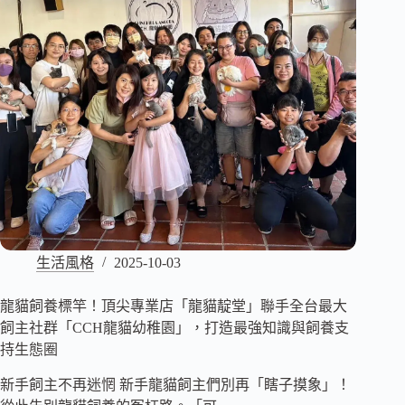
生活風格
2025-10-03
龍貓飼養標竿！頂尖專業店「龍貓靛堂」聯手全台最大
飼主社群「CCH龍貓幼稚園」，打造最強知識與飼養支
持生態圈
新手飼主不再迷惘 新手龍貓飼主們別再「瞎子摸象」！