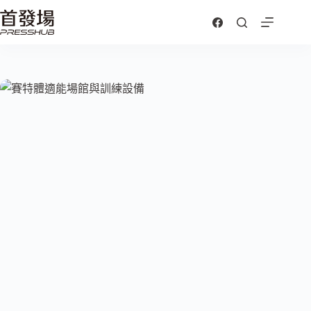
跳
至
主
要
內
容