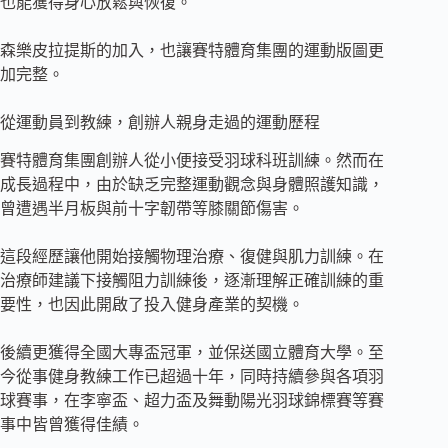
也能獲得身心放鬆與恢復。
森樂皮拉提斯的加入，也讓賽特體育集團的運動版圖更
加完整。
從運動員到教練，創辦人親身走過的運動歷程
賽特體育集團創辦人從小便接受羽球科班訓練。然而在
成長過程中，由於缺乏完整運動觀念與身體照護知識，
曾遭遇半月板與前十字韌帶等膝關節傷害。
這段經歷讓他開始接觸物理治療、復健與肌力訓練。在
治療師建議下接觸阻力訓練後，逐漸理解正確訓練的重
要性，也因此開啟了投入健身產業的契機。
後續更獲得全國大專盃冠軍，並保送國立體育大學。至
今從事健身教練工作已超過十年，同時持續參與各項羽
球賽事，在李寧盃、超力盃及舞動陽光羽球錦標賽等賽
事中皆曾獲得佳績。