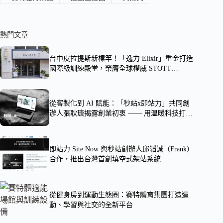
熱門文章
台中皮拉提斯新標竿！「逸力 Elixir」重金打造
國際級訓練殿堂，榮膺全球權威 STOTT
PILATES® 師資培訓客座場地
從客製化到 AI 賦能：「秒站x即站力」共同創
辦人張耿瑭揭露創業初衷 —— 用溫暖科技打破
數位門檻，讓專業被世界看見
即站力 Site Now 與秒站創辦人邱韜誠（Frank）
合作，推出台灣首創填空式架站系統
從健身房到運動生態圈：賽特體育集團打造運
動、學習與社交的全新平台