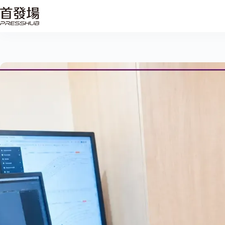
跳
至
主
要
內
容