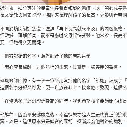
近年來，這位專注於兒童生長發育領域的醫師，以「開心成長醫師」（Ha
長文衛教與圖表整理，協助家長理解孩子的長高，骨齡與青春期
不同於坊間製造焦慮，強調「再不長高就來不及」的內容風格，
懂數據，理解節奏，而不是嚇唬父母趕快就醫。他常說，長高不
要，但跑得久更關鍵。
一個被記錯的名字，意外貼合了他的看診哲學
「開心成長醫師」這個名稱的由來，其實是一場美麗的誤會。
凱翔醫師回憶，有一次一位新朋友把他的名字「凱翔」記成了「
這個名字好記又可愛，便一直放在心上。後來他才發現，這個名
「在幫助孩子達到理想身高的同時，我也希望孩子能夠開心成長
他解釋，因為平安健康之後，幸福快樂才是人生最終真正的追求
藏。於是，這個原本只是諧音的暱稱，逐漸成為他對外的識別，