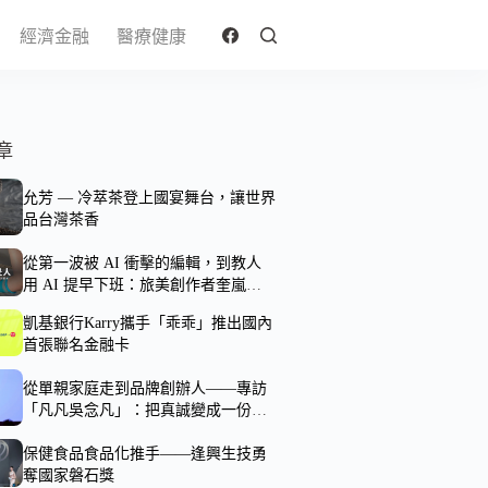
經濟金融
醫療健康
章
允芳 — 冷萃茶登上國宴舞台，讓世界
品台灣茶香
從第一波被 AI 衝擊的編輯，到教人
用 AI 提早下班：旅美創作者奎嵐的
一人團隊實驗
凱基銀行Karry攜手「乖乖」推出國內
首張聯名金融卡
從單親家庭走到品牌創辦人——專訪
「凡凡吳念凡」：把真誠變成一份能
被看見的力量
保健食品食品化推手——逢興生技勇
奪國家磐石獎