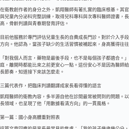
在衛教創作者的身分之外，凱翔醫師有著扎實的臨床根基。其官
與兒童內分泌科完整訓練，取得兒科專科與次專科醫師證書，長
高，骨齡判讀與青春期發育評估。
目前他服務於專門評估兒童生長的自費成長門診。對於介入手段
方向。他認為，當孩子缺少的生活習慣被補起來，身高獲得往往
「對我個人而言，藥物是最後手段，也不是每個孩子都適合。」
庭，離開時都能比來之前更安心一點。這份安心不是因為醫師給
長節奏，知道接下來該怎麼走。
三篇代表作，把臨床判讀翻譯成家長看得懂的語言
凱翔醫師的衛教內容，多半源自他在診間最常被問到的問題。以
長領域，也呈現了他「用數據看清方向」的一貫風格。
第一篇：國小身高體重對照表
這篇文章回應的是家長最常見的焦慮：「我的孩子幾歲幾公分，