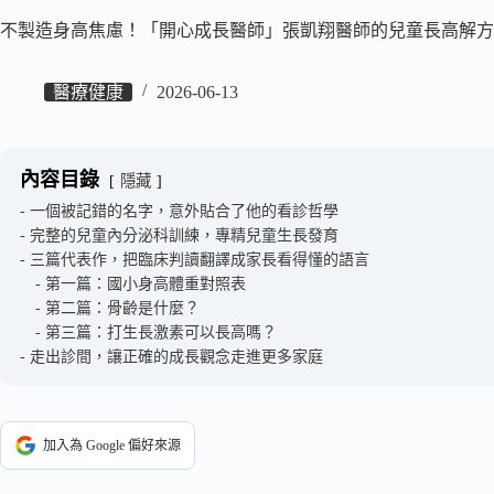
不製造身高焦慮！「開心成長醫師」張凱翔醫師的兒童長高解方
醫療健康
2026-06-13
內容目錄
隱藏
一個被記錯的名字，意外貼合了他的看診哲學
完整的兒童內分泌科訓練，專精兒童生長發育
三篇代表作，把臨床判讀翻譯成家長看得懂的語言
第一篇：國小身高體重對照表
第二篇：骨齡是什麼？
第三篇：打生長激素可以長高嗎？
走出診間，讓正確的成長觀念走進更多家庭
加入為 Google 偏好來源