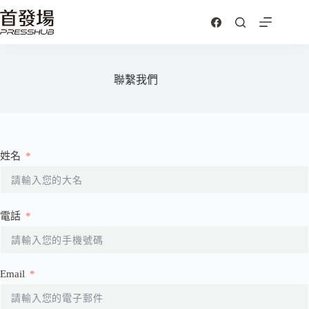
跳
至
主
要
內
聯繫我們
容
姓名
電話
Email