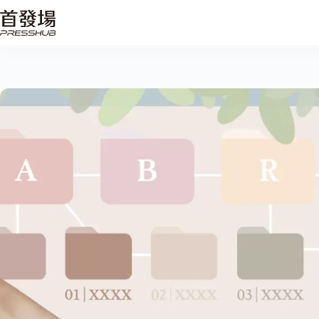
跳
至
主
要
內
容