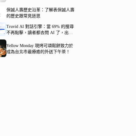
護全家人的口腔健康
保誠人壽歷史沿革：了解表保誠人壽
的歷史跟常見迷思
Truvid AI 對話引擎：當 69% 的搜尋
不再點擊，讀者都去問 AI 了，出版
商怎麼辦？
Yellow Monday 現烤可頌鬆餅致力於
成為台北市最療癒的外送下午茶！