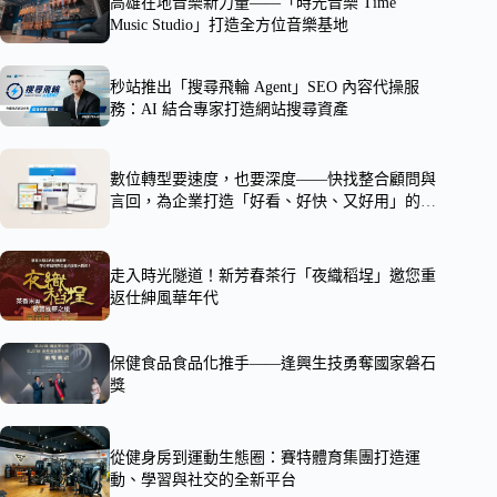
高雄在地音樂新力量——「時光音樂 Time
Music Studio」打造全方位音樂基地
秒站推出「搜尋飛輪 Agent」SEO 內容代操服
務：AI 結合專家打造網站搜尋資產
數位轉型要速度，也要深度——快找整合顧問與
言回，為企業打造「好看、好快、又好用」的系
統
走入時光隧道！新芳春茶行「夜織稻埕」邀您重
返仕紳風華年代
保健食品食品化推手——逢興生技勇奪國家磐石
獎
從健身房到運動生態圈：賽特體育集團打造運
動、學習與社交的全新平台