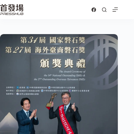
跳
至
主
要
內
容