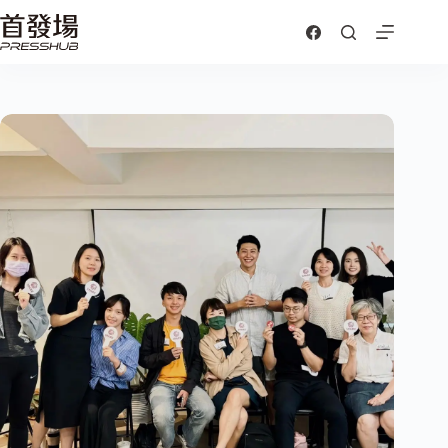
跳
至
主
要
內
容