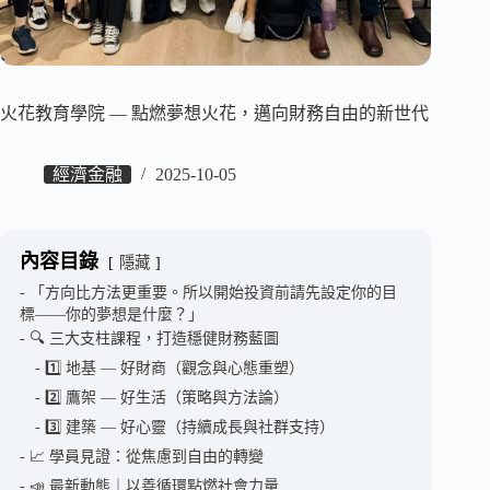
火花教育學院 — 點燃夢想火花，邁向財務自由的新世代
經濟金融
2025-10-05
內容目錄
隱藏
「方向比方法更重要。所以開始投資前請先設定你的目
標——你的夢想是什麼？」
🔍 三大支柱課程，打造穩健財務藍圖
1️⃣ 地基 — 好財商（觀念與心態重塑）
2️⃣ 鷹架 — 好生活（策略與方法論）
3️⃣ 建築 — 好心靈（持續成長與社群支持）
📈 學員見證：從焦慮到自由的轉變
📣 最新動態｜以善循環點燃社會力量