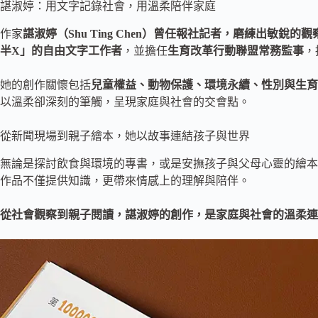
諶淑婷：用文字記錄社會，用溫柔陪伴家庭
作家
諶淑婷（Shu Ting Chen）曾任報社記者，磨練出敏
半X」的自由文字工作者
，並擔任
生育改革行動聯盟常務監事
，
她的創作關懷包括
兒童權益、動物保護、環境永續、性別與生育
以溫柔卻深刻的筆觸，呈現家庭與社會的交會點。
從新聞現場到親子繪本，她以故事連結孩子與世界
無論是探討飲食與環境的專書，或是安撫孩子與父母心靈的繪本
作品不僅提供知識，更帶來情感上的理解與陪伴。
從社會觀察到親子閱讀，諶淑婷的創作，是家庭與社會的溫柔連