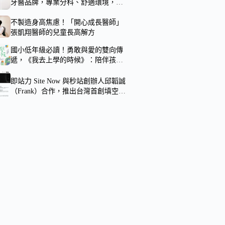
牙醫品牌，專業分科、舒適環境，守
護全家人的口腔健康
不製造身高焦慮！「開心成長醫師」
張凱翔醫師的兒童長高解方
國小低年級必讀！勇敢與愛的雙向傳
遞，《我去上學的時候》：陪伴孩子
學習分離的最溫柔繪本
即站力 Site Now 與秒站創辦人邱韜誠
（Frank）合作，推出台灣首創填空式
架站系統