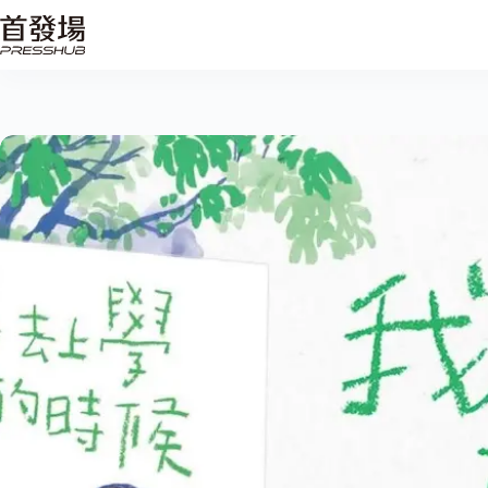
跳
至
主
要
內
容