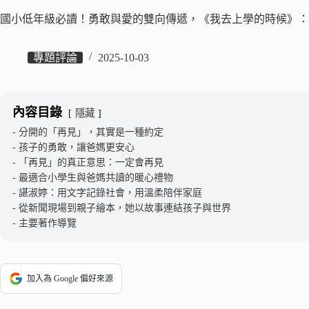
國小低年級必讀！勇敢與愛的雙向傳遞，《我去上學的時候》：
專題評論
2025-10-03
內容目錄
隱藏
分開的「再見」，其實是一種約定
孩子的勇敢，讓爸媽更安心
「再見」的真正意思：一定會再見
最適合小學生與爸媽共讀的暖心禮物
諶淑婷：用文字記錄社會，用溫柔陪伴家庭
從新聞現場到親子繪本，她以故事連結孩子與世界
主要著作導覽
加入為 Google 偏好來源