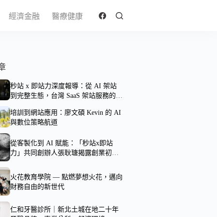
經濟金融
醫療健康
章
秒站 x 即站力深度報導：從 AI 架站
到完整生態，台灣 SaaS 架站服務的可
靠性剖析
培訓到網站應用：廖文碩 Kevin 的 AI
與數位策略航道
從客製化到 AI 賦能：「秒站x即站
力」共同創辦人張耿瑭揭露創業初衷
—— 用溫暖科技打破數位門檻，讓專
業被世界看見
火花教育學院 — 點燃夢想火花，邁向
財務自由的新世代
仁和牙醫診所｜新北土城在地二十年