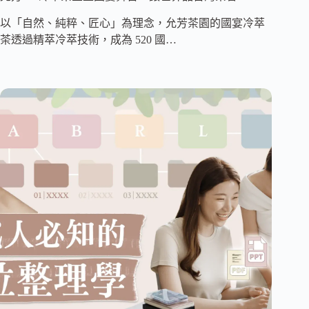
以「自然、純粹、匠心」為理念，允芳茶園的國宴冷萃
茶透過精萃冷萃技術，成為 520 國…