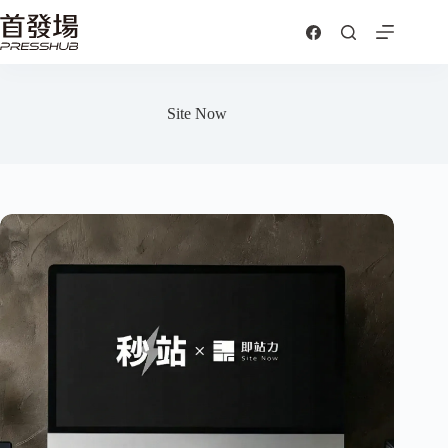
跳
至
主
要
內
Site Now
容