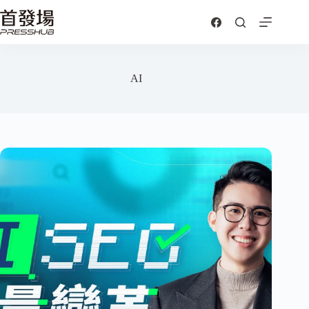
跳
至
主
要
內
AI
容