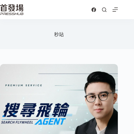
跳
至
主
要
內
秒站
容